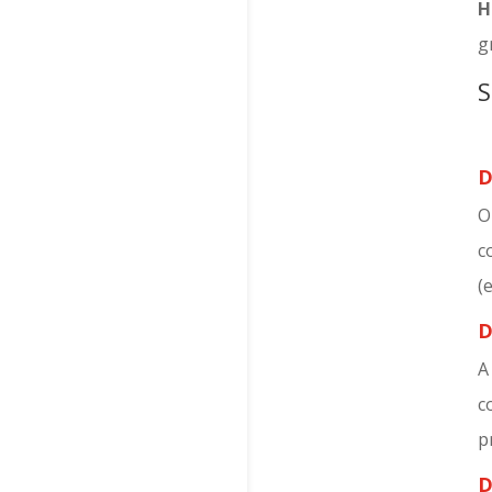
H
g
S
D
O
c
(
D
A
c
p
D