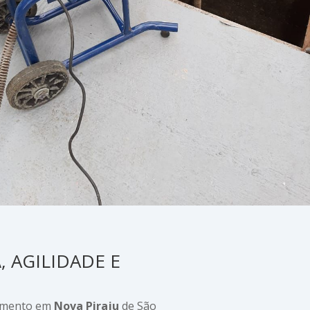
A
, AGILIDADE E
imento em
Nova Piraju
de São