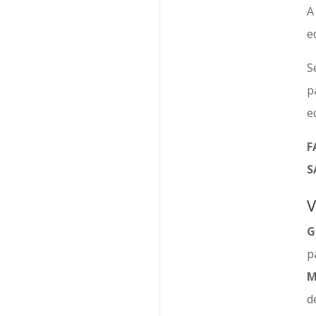
e
S
p
e
F
S
V
G
p
M
d