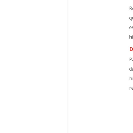
R
q
e
h
D
P
d
h
r