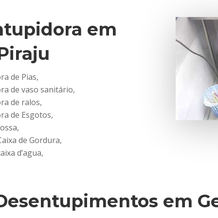
tupidora em
Piraju
a de Pias,
a de vaso sanitário,
a de ralos,
ra de Esgotos,
ossa,
Caixa de Gordura,
aixa d’agua,
Desentupimentos em Ge