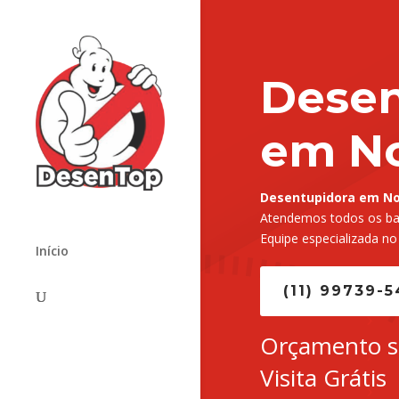
Desen
em No
Desentupidora em Nov
Atendemos todos os bai
Equipe especializada no
Início
(11) 99739-
Orçamento 
Visita Grátis