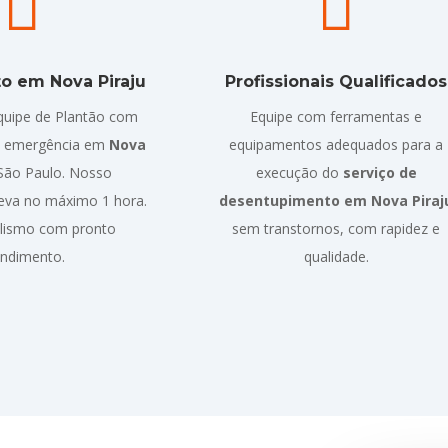


o em Nova Piraju
Profissionais Qualificados
uipe de Plantão com
Equipe com ferramentas e
e emergência em
Nova
equipamentos adequados para a
São Paulo. Nosso
execução do
serviço de
eva no máximo 1 hora.
desentupimento em Nova Piraj
alismo com pronto
sem transtornos, com rapidez e
endimento.
qualidade.