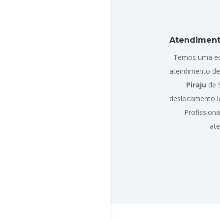
Atendiment
Temos uma eq
atendimento d
Piraju
de 
deslocamento l
Profission
at