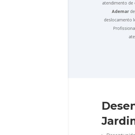
atendimento de
Ademar
de
deslocamento l
Profission
at
Desen
Jardi