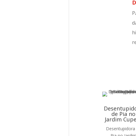
D
P
d
h
r
Desentupid
de Pia no
Jardim Cup
Desentupidora
Pia no Jardi