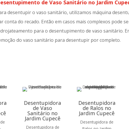
esentupimento de Vaso Sanitário no Jardim Cupe
ara desentupir o vaso sanitário, utilizamos máquina desent
ar conta do recado. Então em casos mais complexos pode ser
idrojateamento para o desentupimento de vaso sanitário. E
emoção do vaso sanitário para desentupir por completo.
ora
Desentupidora
Desentupidora
de Vaso
de Ralos no
ecê
Sanitário no
Jardim Cupecê
Jardim Cupecê
 de
Desentupidora de
Desentupidora de
m
Ralos no Jardim