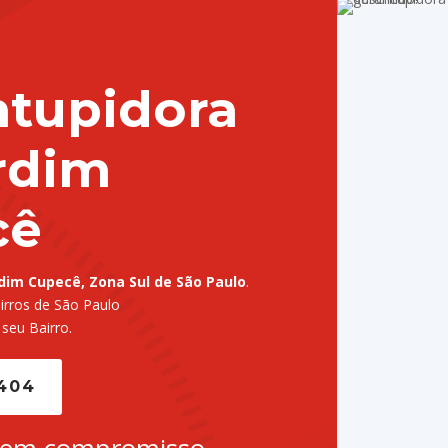
tupidora
rdim
cê
dim Cupecê, Zona Sul de São Paulo
.
rros de São Paulo
 seu Bairro.
5404