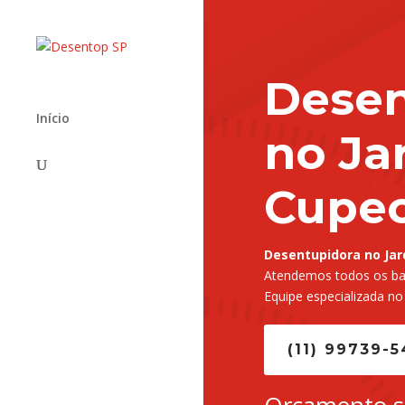
Desen
Início
no Ja
Cupe
Desentupidora no Jar
Atendemos todos os bai
Equipe especializada no
(11) 99739-