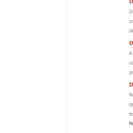
D
O
c
(
D
A
c
p
D
R
q
e
h