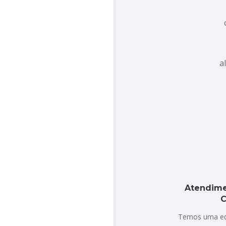
a
Atendime
C
Temos uma eq