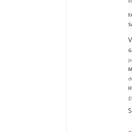
e
F
S
V
G
p
M
d
H
g
S