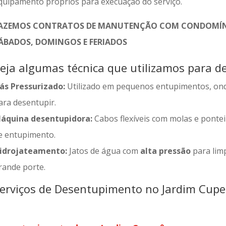
quipamento próprios para execuação do serviço.
AZEMOS CONTRATOS DE MANUTENÇÃO COM CONDOMÍNI
ÁBADOS, DOMINGOS E FERIADOS
eja algumas técnica que utilizamos para de
ás Pressurizado:
Utilizado em pequenos entupimentos, on
ara desentupir.
áquina desentupidora:
Cabos flexíveis com molas e ponteir
e entupimento.
idrojateamento:
Jatos de água com
alta pressão
para limp
rande porte.
erviços de Desentupimento no Jardim Cupe