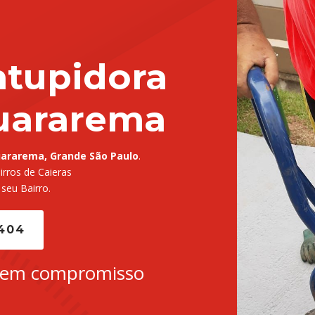
tupidora
uararema
ararema, Grande São Paulo
.
rros de Caieras
 seu Bairro.
5404
sem compromisso