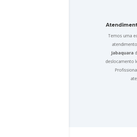
Atendimen
Temos uma eq
atendimento
Jabaquara
d
deslocamento l
Profission
at