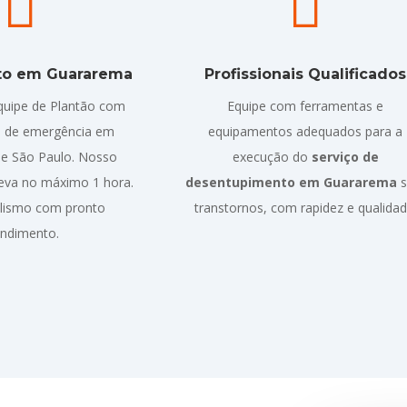


to em Guararema
Profissionais Qualificados
uipe de Plantão com
Equipe com ferramentas e
 de emergência em
equipamentos adequados para a
e São Paulo. Nosso
execução do
serviço de
eva no máximo 1 hora.
desentupimento em Guararema
s
alismo com pronto
transtornos, com rapidez e qualidad
endimento.