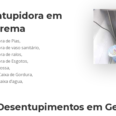
tupidora em
arema
a de Pias,
a de vaso sanitário,
a de ralos,
ra de Esgotos,
ossa,
Caixa de Gordura,
aixa d’agua,
Desentupimentos em Ge