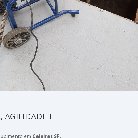
A
, AGILIDADE E
ntupimento em
Caieiras SP
,