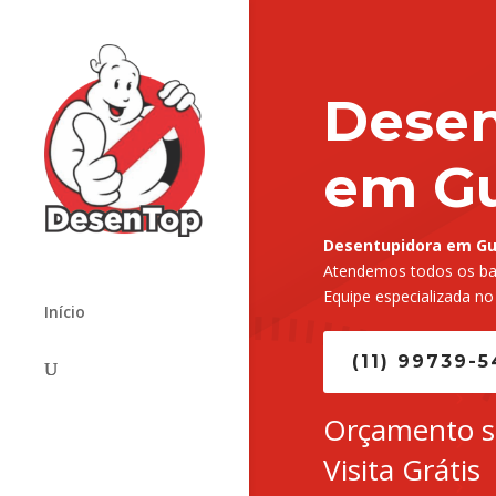
Desen
em G
Desentupidora em Gu
Atendemos todos os bai
Equipe especializada no
Início
(11) 99739-
Orçamento 
Visita Grátis