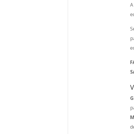
e
S
p
e
F
S
V
G
p
M
d