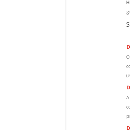
H
g
S
D
O
c
(
D
A
c
p
D