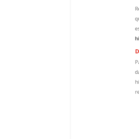
R
q
e
h
D
P
d
h
r