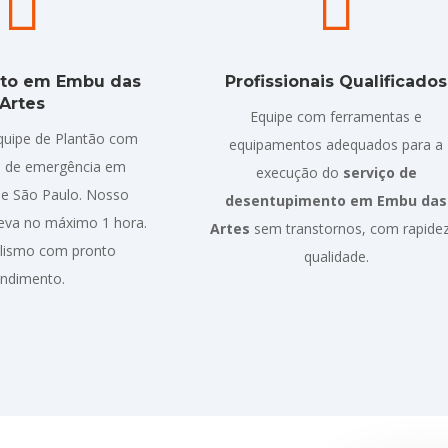


to em Embu das
Profissionais Qualificados
Artes
Equipe com ferramentas e
uipe de Plantão com
equipamentos adequados para a
 de emergência em
execução do
serviço de
e São Paulo. Nosso
desentupimento em Embu das
eva no máximo 1 hora.
Artes
sem transtornos, com rapide
alismo com pronto
qualidade.
endimento.