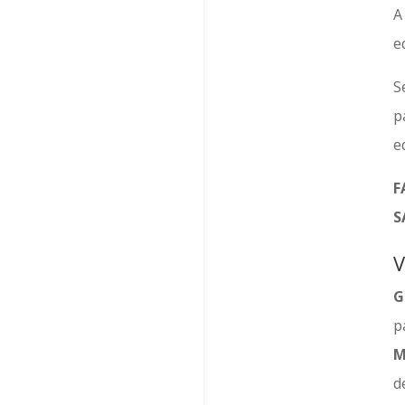
e
S
p
e
F
S
V
G
p
M
d