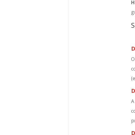
H
g
S
D
O
c
(
D
A
c
p
D