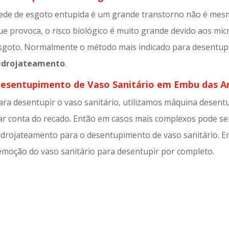
ede de esgoto entupida é um grande transtorno não é mesm
ue provoca, o risco biológico é muito grande devido aos mi
sgoto. Normalmente o método mais indicado para desentup
idrojateamento
.
esentupimento de Vaso Sanitário em Embu das A
ara desentupir o vaso sanitário, utilizamos máquina desent
ar conta do recado. Então em casos mais complexos pode ser
idrojateamento para o desentupimento de vaso sanitário. E
emoção do vaso sanitário para desentupir por completo.