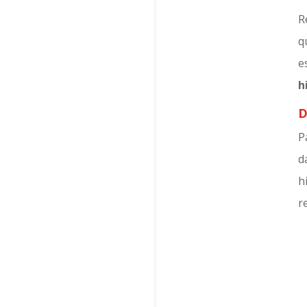
R
q
e
h
D
P
d
h
r