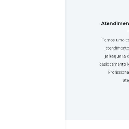
Atendimen
Temos uma eq
atendimento
Jabaquara
d
deslocamento l
Profission
at