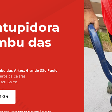
tupidora
mbu das
bu das Artes, Grande São Paulo
.
rros de Caieras
 seu Bairro.
5404