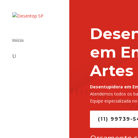
Desen
Início
em E
Artes
Desentupidora em Em
Atendemos todos os bai
Equipe especializada no
(11) 99739-