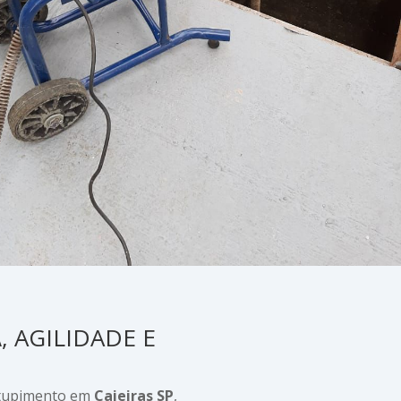
A
, AGILIDADE E
ntupimento em
Caieiras SP
,